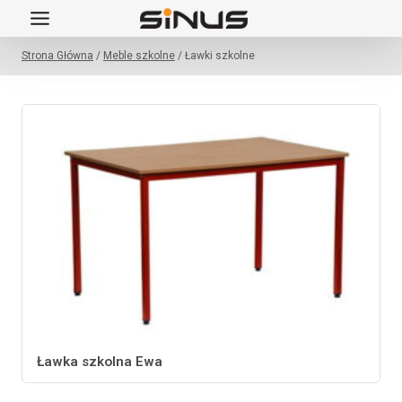
Przejdź
do
Strona Główna
/
Meble szkolne
/
Ławki szkolne
treści
Ławka szkolna Ewa