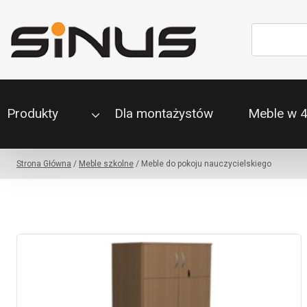
Przejdź
do
Szukaj
treści
Produkty
Dla montażystów
Meble w 
Strona Główna
/
Meble szkolne
/
Meble do pokoju nauczycielskiego