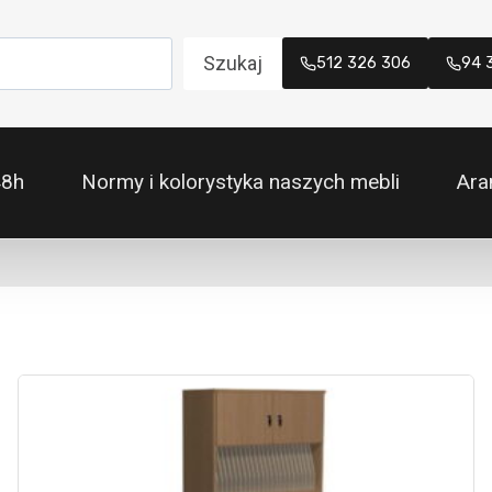
Szukaj
512 326 306
94 
48h
Normy i kolorystyka naszych mebli
Ara