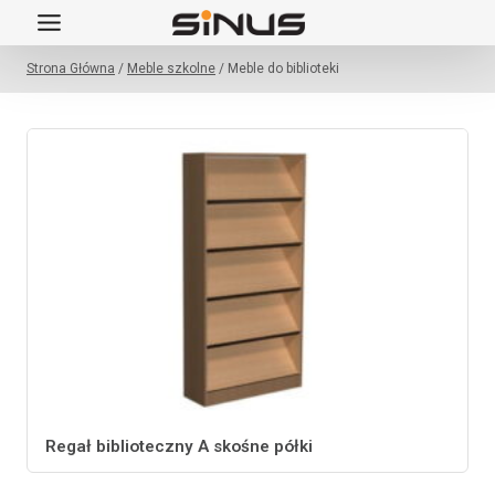
Przejdź
do
Strona Główna
/
Meble szkolne
/
Meble do biblioteki
treści
Regał biblioteczny A skośne półki