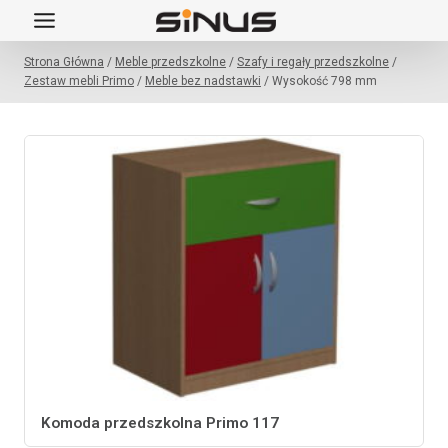
Przejdź
do
Strona Główna
/
Meble przedszkolne
/
Szafy i regały przedszkolne
/
treści
Zestaw mebli Primo
/
Meble bez nadstawki
/
Wysokość 798 mm
Komoda przedszkolna Primo 117